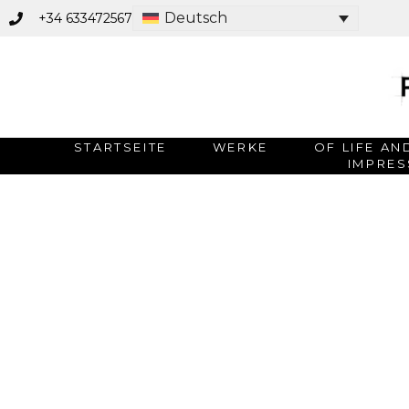
Deutsch
+34 633472567
STARTSEITE
WERKE
OF LIFE AN
IMPRES